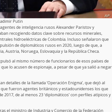
ladimir Putin
agentes de inteligencia rusos Alexander Paristov y
aban recogiendo datos clave sobre recursos minerales,
centrales hidroeléctricas de Colombia. Incluso señalaron que
xpulsión de diplomáticos rusos en 2020, luego de que, a
ia, Austria, Noruega, Eslovaquia y la República Checa.
xpulsó al mismo número de funcionarios de esos países de
d que lo acusen de espionaje, a pesar de que ya salió a negar
an detalles de la llamada ‘Operación Enigma’, que dejó al
s que fueron agentes británicos y estadounidenses los que
e 2017, de al menos 23 ‘diplomáticos’ con perfiles atípicos y
ras el ministro de Industria y Comercio de la Federación