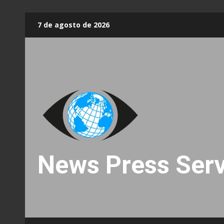
Skip
7 de agosto de 2026
to
content
News Press Serv