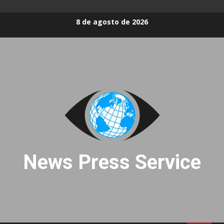
Skip
8 de agosto de 2026
to
content
News Press Service