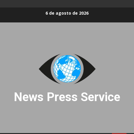
Skip
6 de agosto de 2026
to
content
News Press Service