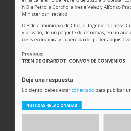
en la calle el 15 de febrero de 2023 a protestar c
NO a Petro, a Corcho, a Irene Vélez y Alfonso Prad
Ministerios*, recalcó
Desde el municipio de Chía, el Ingeniero Carlos 
y privado, de un paquete de reformas, en un año e
crisis económica y la pérdida del poder adquisitivo
CONTINUE
Previous:
READING
TREN DE GIRARDOT, CONVOY DE CONVENIOS
Deja una respuesta
Lo siento, debes estar
conectado
para publicar u
NOTICIAS RELACIONADAS