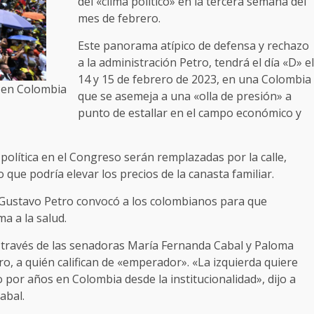
del «clima político» en la tercera semana del
mes de febrero.
Este panorama atípico de defensa y rechazo
a la administración Petro, tendrá el día «D» el
14 y 15 de febrero de 2023, en una Colombia
o en Colombia
que se asemeja a una «olla de presión» a
punto de estallar en el campo económico y
 política en el Congreso serán remplazadas por la calle,
 que podría elevar los precios de la canasta familiar.
te Gustavo Petro convocó a los colombianos para que
ma a la salud.
 a través de las senadoras María Fernanda Cabal y Paloma
o, a quién califican de «emperador». «La izquierda quiere
o por años en Colombia desde la institucionalidad», dijo a
abal.