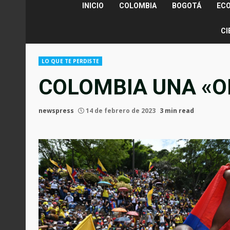
INICIO
COLOMBIA
BOGOTÁ
EC
CI
LO QUE TE PERDISTE
COLOMBIA UNA «O
newspress
14 de febrero de 2023
3 min read