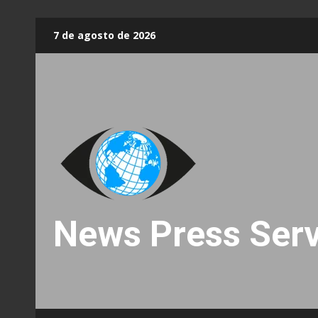
Skip
7 de agosto de 2026
to
content
News Press Serv