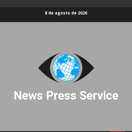
Skip
8 de agosto de 2026
to
content
News Press Service