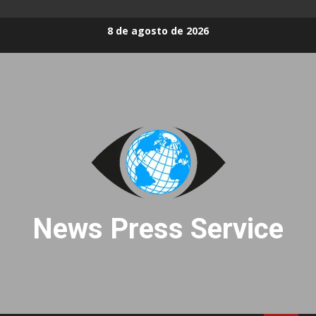
Skip
8 de agosto de 2026
to
content
News Press Service