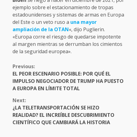
Biden
se negó a hacer en diciembre de 2021, por
ejemplo sobre el estacionamiento de tropas
estadounidenses y sistemas de armas en Europa
del Este o un veto ruso a
una mayor
ampliación de la OTAN
«, dijo Puglierin.
«Europa corre el riesgo de quedarse impotente
al margen mientras se derrumban los cimientos
de la seguridad europea».
CONTINUE
Previous:
READING
EL PEOR ESCENARIO POSIBLE: POR QUÉ EL
IMPULSO NEGOCIADOR DE TRUMP HA PUESTO
A EUROPA EN LÍMITE TOTAL
Next:
¿LA TELETRANSPORTACIÓN SE HIZO
REALIDAD? EL INCREÍBLE DESCUBRIMIENTO
CIENTÍFICO QUE CAMBIARÁ LA HISTORIA