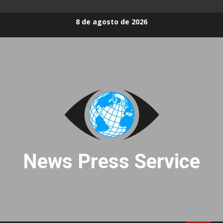
Skip
8 de agosto de 2026
to
content
News Press Service