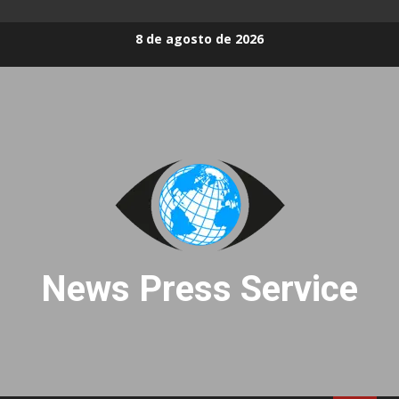
Skip
8 de agosto de 2026
to
content
News Press Service