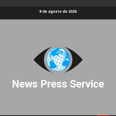
Skip
8 de agosto de 2026
to
content
News Press Service