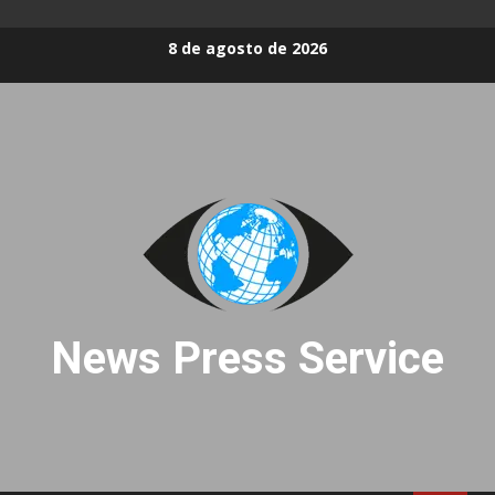
Skip
8 de agosto de 2026
to
content
News Press Service